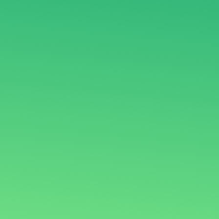
тифікати
Контакти
UA
EN