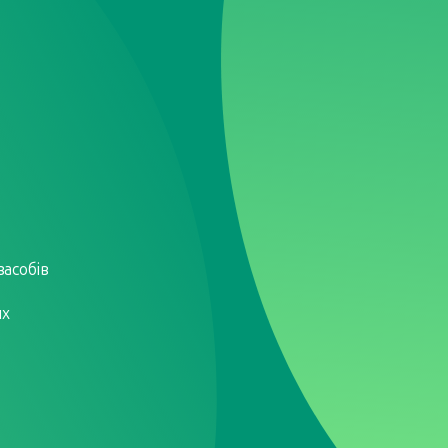
Наші бренди
Наші продукти
Новини
Сер
асобів
их