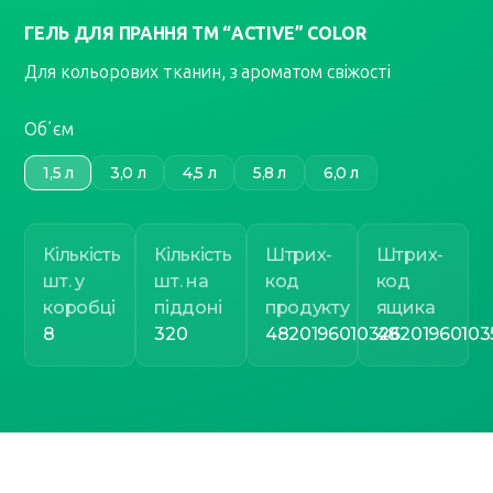
ГЕЛЬ ДЛЯ ПРАННЯ ТМ “ACTIVE” COLOR
Для кольорових тканин, з ароматом свіжості
Обʼєм
1,5 л
3,0 л
4,5 л
5,8 л
6,0 л
Кількість
Кількість
Штрих-
Штрих-
шт. у
шт. на
код
код
коробці
піддоні
продукту
ящика
8
320
4820196010326
48201960103