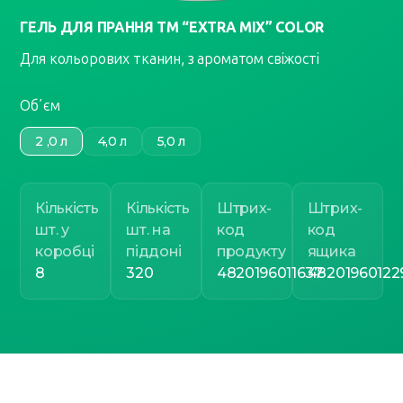
ГЕЛЬ ДЛЯ ПРАННЯ ТМ “EXTRA MIX” COLOR
Для кольорових тканин, з ароматом свіжості
Обʼєм
2 ,0 л
4,0 л
5,0 л
Кількість
Кількість
Штрих-
Штрих-
шт. у
шт. на
код
код
коробці
піддоні
продукту
ящика
8
320
4820196011637
48201960122