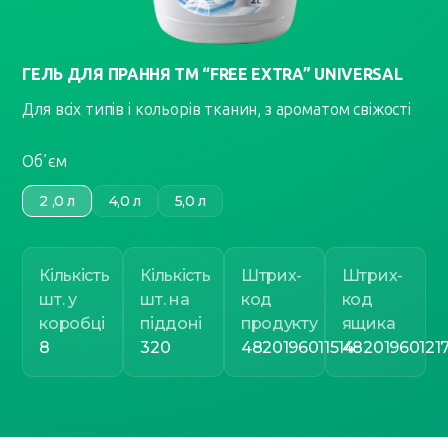
ГЕЛЬ ДЛЯ ПРАННЯ ТМ “FREE EXTRA” UNIVERSAL
Для всіх типів і кольорів тканин, з ароматом свіжості
Обʼєм
2 ,0 л
4,0 л
5,0 л
Кількість
Кількість
Штрих-
Штрих-
шт. у
шт. на
код
код
коробці
піддоні
продукту
ящика
8
320
4820196011514
48201960121