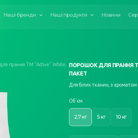
Наші бренди
Наші продукти
Новини
Сер
ля прання ТМ “Active” White,
ПОРОШОК ДЛЯ ПРАННЯ ТМ
ПАКЕТ
Для білих тканин, з ароматом 
Обʼєм
2,7 кг
5 кг
10 кг