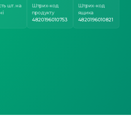
сть шт. на
Штрих-код
Штрих-код
ні
продукту
ящика
4820196010753
4820196010821