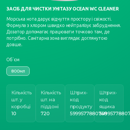
ЗАСІБ ДЛЯ ЧИСТКИ УНІТАЗУ OCEAN WC CLEANER
Морська нота дарує відчуття простору і свіжості.
Формула з хлором швидко нейтралізує забруднення.
Дозатор допомагає працювати точково там, де
потрібно. Санітарна зона виглядає доглянутою
довше.
Обʼєм
800мл
Кількість
Кількість
Штрих-
Штрих-
шт. у
шт. на
код
код
коробці
піддоні
продукту
ящика
10
720
5999577880748
59995778807