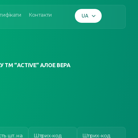
тифікати
Контакти
UA
EN
 ТМ “ACTIVE” АЛОЕ ВЕРА
сть шт. на
Штрих-код
Штрих-код