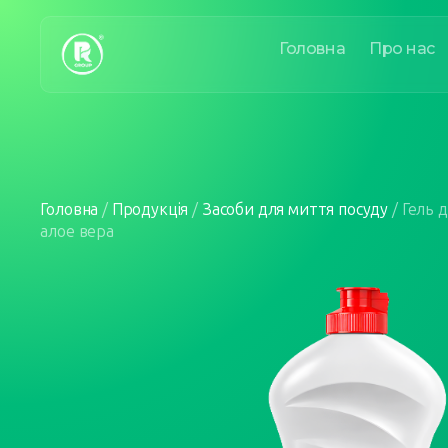
Головна
Про нас
Головна
/
Продукція
/
Засоби для миття посуду
/
Гель д
алое вера