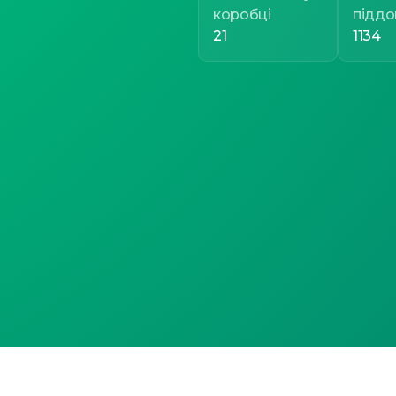
коробці
піддо
21
1134