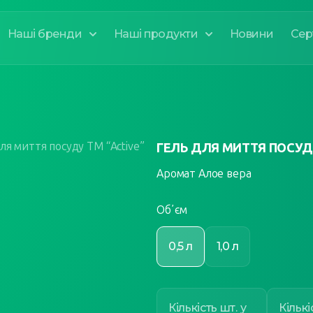
Наші бренди
Наші продукти
Новини
Сер
ля миття посуду ТМ “Active”
ГЕЛЬ ДЛЯ МИТТЯ ПОСУДУ
Аромат Алое вера
Обʼєм
0,5 л
1,0 л
Кількість шт. у
Кількі