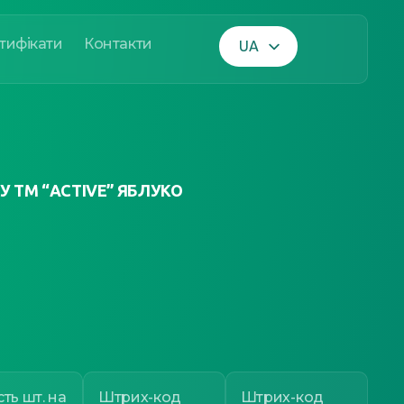
тифікати
Контакти
UA
EN
 ТМ “ACTIVE” ЯБЛУКО
сть шт. на
Штрих-код
Штрих-код