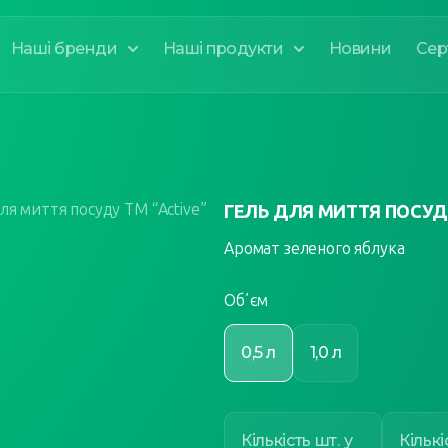
Наші бренди
Наші продукти
Новини
Сер
ля миття посуду ТМ “Active”
ГЕЛЬ ДЛЯ МИТТЯ ПОСУДУ
Аромат зеленого яблука
Обʼєм
0,5 л
1,0 л
Кількість шт. у
Кількі