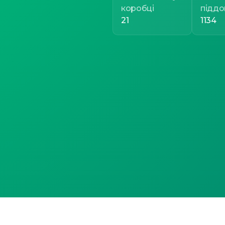
коробці
піддо
21
1134